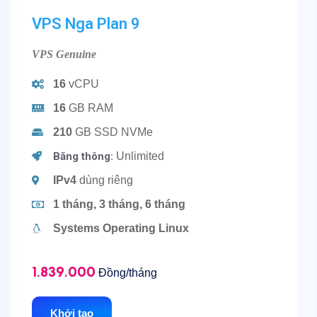
VPS Nga Plan 9
VPS Genuine
16
vCPU
16
GB RAM
210
GB SSD NVMe
Băng thông:
Unlimited
IPv4
dùng riêng
1 tháng, 3 tháng, 6 tháng
Systems Operating Linux
1.839.000
Đồng/tháng
Khởi tạo