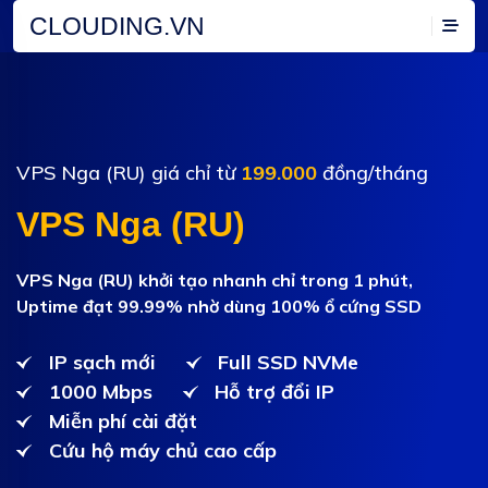
CLOUDING.VN
VPS Nga (RU) giá chỉ từ
199.000
đồng/tháng
VPS Nga (RU)
VPS Nga (RU) khởi tạo nhanh chỉ trong 1 phút,
Uptime đạt 99.99% nhờ dùng 100% ổ cứng SSD
IP sạch mới
Full SSD NVMe
1000 Mbps
Hỗ trợ đổi IP
Miễn phí cài đặt
Cứu hộ máy chủ cao cấp