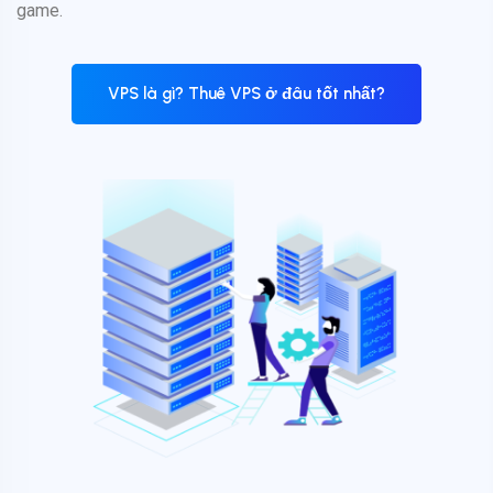
game.
VPS là gì? Thuê VPS ở đâu tốt nhất?