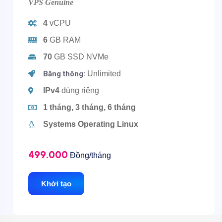
VPS Genuine
4
vCPU
6
GB RAM
70
GB SSD NVMe
Băng thông:
Unlimited
IPv4
dùng riêng
1 tháng, 3 tháng, 6 tháng
Systems Operating Linux
499.000
Đồng/tháng
Khởi tạo