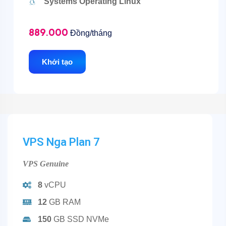
Systems Operating Linux
889.000
Đồng/tháng
Khởi tạo
VPS Nga Plan 7
VPS Genuine
8
vCPU
12
GB RAM
150
GB SSD NVMe