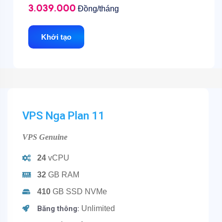
3.039.000
Đồng/tháng
Khởi tạo
VPS Nga Plan 11
VPS Genuine
24
vCPU
32
GB RAM
410
GB SSD NVMe
Băng thông:
Unlimited