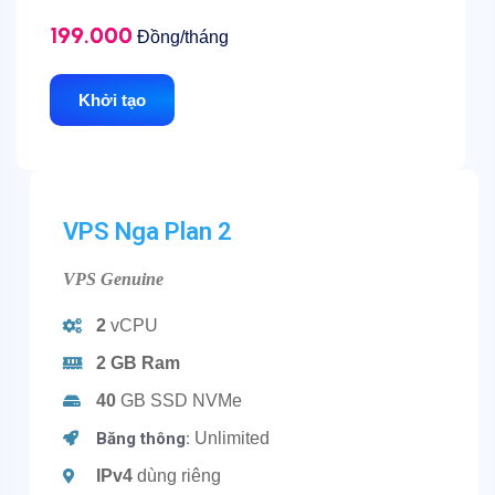
199.000
Đồng/tháng
Khởi tạo
VPS Nga Plan 2
VPS Genuine
2
vCPU
2 GB Ram
40
GB SSD NVMe
Băng thông:
Unlimited
IPv4
dùng riêng