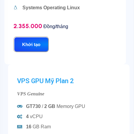
Systems Operating Linux
2.355.000
Đồng/tháng
Khởi tạo
VPS GPU Mỹ
Plan 2
VPS Genuine
GT730
/
2 GB
Memory GPU
4
vCPU
16
GB Ram