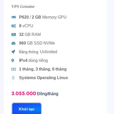
VPS Genuine
P620
/
2 GB
Memory GPU
8
vCPU
32
GB RAM
960
GB SSD NVMe
Băng thông:
Unlimited
IPv4
dùng riêng
1 tháng, 3 tháng, 6 tháng
Systems Operating Linux
3.055.000
Đồng/tháng
Khởi tạo