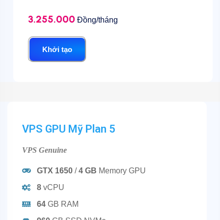
3.255.000
Đồng/tháng
Khởi tạo
VPS GPU Mỹ
Plan 5
VPS Genuine
GTX 1650
/
4 GB
Memory GPU
8
vCPU
64
GB RAM