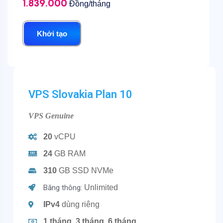
1.839.000
Đồng/tháng
Khởi tạo
VPS Slovakia Plan 10
VPS Genuine
20
vCPU
24
GB RAM
310
GB SSD NVMe
Băng thông:
Unlimited
IPv4
dùng riêng
1 tháng, 3 tháng, 6 tháng