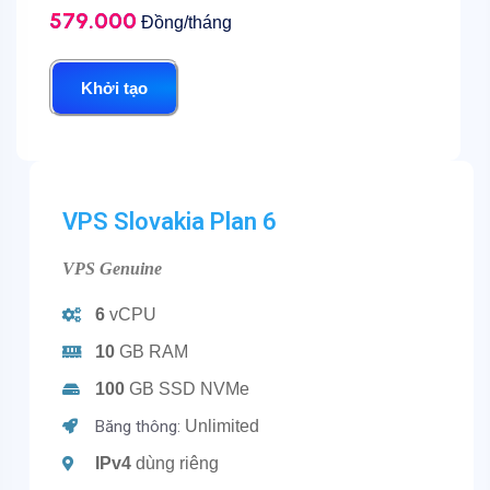
579.000
Đồng/tháng
Khởi tạo
VPS Slovakia Plan 6
VPS Genuine
6
vCPU
10
GB RAM
100
GB SSD NVMe
Băng thông:
Unlimited
IPv4
dùng riêng