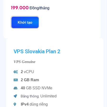
199.000
Đồng/tháng
Khởi tạo
VPS Slovakia Plan 2
VPS Genuine
2
vCPU
2 GB Ram
40
GB SSD NVMe
Băng thông:
Unlimited
IPv4
dùng riêng