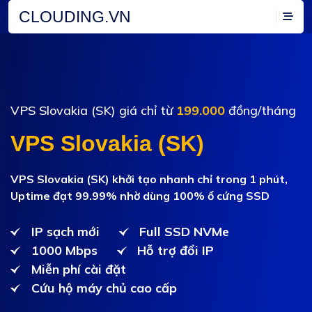
CLOUDING.VN
VPS Slovakia (SK) giá chỉ từ
199.000
đồng/tháng
VPS Slovakia (SK)
VPS Slovakia (SK) khởi tạo nhanh chỉ trong 1 phút,
Uptime đạt 99.99% nhờ dùng 100% ổ cứng SSD
IP sạch mới
Full SSD NVMe
1000 Mbps
Hỗ trợ đổi IP
Miễn phí cài đặt
Cứu hộ máy chủ cao cấp