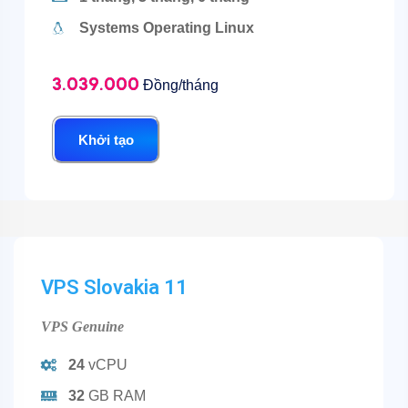
Systems Operating Linux
3.039.000
Đồng/tháng
Khởi tạo
VPS Slovakia 11
VPS Genuine
24
vCPU
32
GB RAM