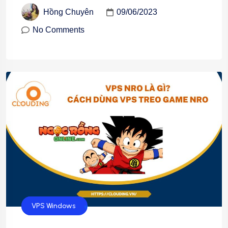
09/06/2023
Hồng Chuyên
No Comments
Cloud Hosting
VPS Windows