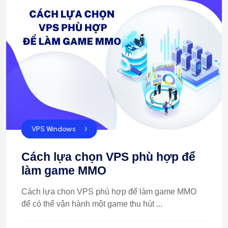
Làm MMO
Phần mềm MMO
VPS Linux
VPS Windows
Cách lựa chọn VPS phù hợp để
làm game MMO
Cách lựa chọn VPS phù hợp để làm game MMO
để có thể vận hành một game thu hút ...