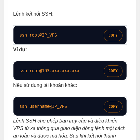
Lệnh kết nối SSH:
ssh
 root@IP_VPS
COPY
Ví dụ:
ssh
root@103.xxx.xxx.xxx
COPY
Nếu sử dụng tài khoản khác:
ssh
 username@IP_VPS
COPY
Lệnh SSH cho phép bạn truy cập và điều khiển
VPS từ xa thông qua giao diện dòng lệnh một cách
an toàn và được mã hóa. Sau khi kết nối thành