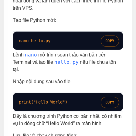
hoạt động và làm quen với cách thực thi file Python
trên VPS.
Tạo file Python mới:
nano hello.py
COPY
nano
Lệnh
mở trình soạn thảo văn bản trên
hello.py
Terminal và tạo file
nếu file chưa tồn
tại.
Nhập nội dung sau vào file:
print
(
"Hello World"
)
COPY
Đây là chương trình Python cơ bản nhất, có nhiệm
vụ in dòng chữ “Hello World” ra màn hình.
Lưu file và chạy chương trình: