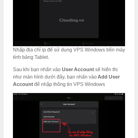
Nhập địa chỉ ip để sử dụng VPS Windows trên máy
tính bảng Tablet.
Sau khi bạn nhấn vào
User Account
sẽ hiển thị
như màn hình dưới đây, bạn nhấn vào
Add User
Account
để nhập thông tin VPS Windows