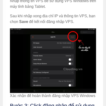
Nhập thông tin VPS để sử dụng VPS Windows trên
máy tính bảng Tablet.
Sau khi nhập xong địa chỉ IP và thông tin VPS, bạn
chọn
Save
để kết nối đăng nhập VPS.
Xác nhận để hoàn thành đăng nhập VPS Windows
Bước 3: Click đăng nhập để sử dụng