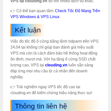
VPS tại clouding.vn
so với nhiều dịch vụ khác.
👉 Có thể bạn quan tâm:
Check Tốc Độ Mạng Trên
VPS Windows & VPS Linux
Kết luận
Việc đo tốc độ ổ cứng bằng lệnh hdparm trên VPS
24.04 tại không chỉ giúp bạn đánh giá hiệu suất
VPS mà còn là cách đảm bảo hệ thống hoạt động
ổn định, mượt mà. Với hạ tầng ổ cứng SSD chất
lượng cao, VPS tại
clouding.vn
luôn sẵn sàng
đáp ứng mọi nhu cầu từ cá nhân đến doanh
nghiệp.
👉 Trải nghiệm ngay VPS tốc độ cao tại
clouding.vn để kiểm chứng hiệu năng thực sự!
Thông tin liên hệ