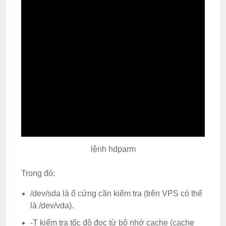
lệnh hdparm
Trong đó:
/dev/sda là ổ cứng cần kiểm tra (trên VPS có thể
là /dev/vda).
-T kiểm tra tốc độ đọc từ bộ nhớ cache (cache