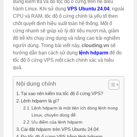
dùng kiểm tra và đo tốc độ ổ cứng trên hệ điều
hành Linux. Khi sử dụng
VPS Ubuntu 24.04
, ngoài
CPU và RAM, tốc độ ổ cứng chính là yếu tố then
chốt quyết định hiệu suất toàn hệ thống. Một ổ
cứng nhanh sẽ giúp xử lý dữ liệu mượt mà, giảm
độ trễ khi chạy ứng dụng và nâng cao trải nghiệm
người dùng. Trong bài viết này,
clouding.vn
sẽ
hướng dẫn bạn cách sử dụng
lệnh hdparm
để đo
tốc độ ổ cứng VPS một cách chính xác và hiệu
quả.
Nội dung chính
Tại sao nên kiểm tra tốc độ ổ cứng VPS?
Lệnh hdparm là gì?
Lệnh hdparm là một tiện ích dòng lệnh trong
Linux, chuyên dùng để:
Ưu điểm của lệnh hdparm:
Cài đặt hdparm trên VPS Ubuntu 24.04
Đo tốc độ ổ cứng VPS bằng lệnh hdparm