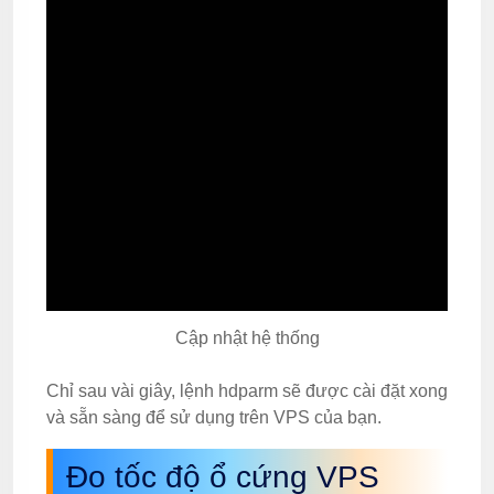
Cập nhật hệ thống
Chỉ sau vài giây, lệnh hdparm sẽ được cài đặt xong
và sẵn sàng để sử dụng trên VPS của bạn.
Đo tốc độ ổ cứng VPS