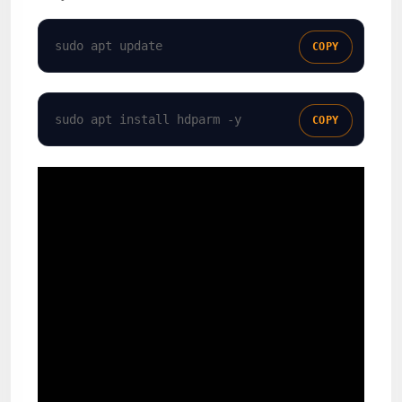
sudo apt update
COPY
sudo apt install hdparm -y
COPY