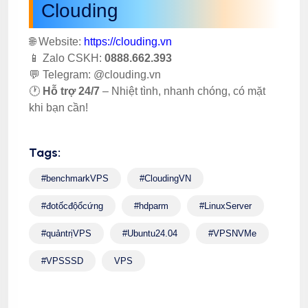
Clouding
🌐 Website:
https://clouding.vn
📱 Zalo CSKH:
0888.662.393
💬 Telegram: @clouding.vn
🕐
Hỗ trợ 24/7
– Nhiệt tình, nhanh chóng, có mặt
khi bạn cần!
Tags:
#benchmarkVPS
#CloudingVN
#đotốcđộổcứng
#hdparm
#LinuxServer
#quảntrịVPS
#Ubuntu24.04
#VPSNVMe
#VPSSSD
VPS