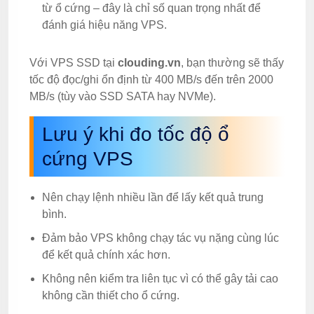
từ ổ cứng – đây là chỉ số quan trọng nhất để
đánh giá hiệu năng VPS.
Với VPS SSD tại
clouding.vn
, bạn thường sẽ thấy
tốc độ đọc/ghi ổn định từ 400 MB/s đến trên 2000
MB/s (tùy vào SSD SATA hay NVMe).
Lưu ý khi đo tốc độ ổ
cứng VPS
Nên chạy lệnh nhiều lần để lấy kết quả trung
bình.
Đảm bảo VPS không chạy tác vụ nặng cùng lúc
để kết quả chính xác hơn.
Không nên kiểm tra liên tục vì có thể gây tải cao
không cần thiết cho ổ cứng.