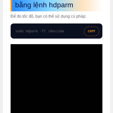
bằng lệnh hdparm
Để đo tốc độ, bạn có thể sử dụng cú pháp:
sudo hdparm -Tt /dev/sda
COPY