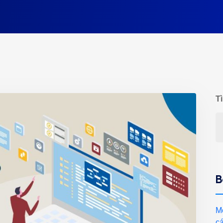
T
B
Mô
cá