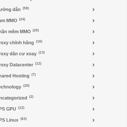
(59)
ướng dẫn
(24)
àm MMO
(20)
hần mềm MMO
(16)
roxy chính hãng
(13)
roxy dân cư xoay
(12)
roxy Datacenter
(7)
hared Hosting
(20)
echnology
(2)
ncategorized
(12)
PS GPU
(63)
PS Linux