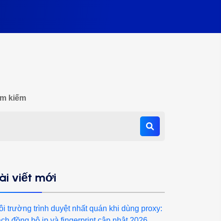
ìm kiếm
ài viết mới
i trường trình duyệt nhất quán khi dùng proxy:
ch đồng bộ ip và fingerprint cập nhật 2026