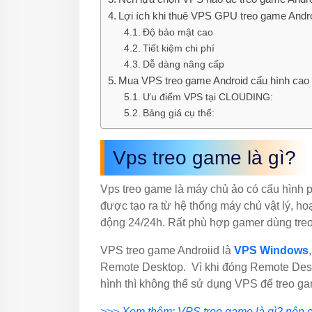
Lợi ích khi thuê VPS GPU treo game Andro
Độ bảo mật cao
Tiết kiệm chi phí
Dễ dàng nâng cấp
Mua VPS treo game Android cấu hình ca
Ưu điểm VPS tại CLOUDING:
Bảng giá cụ thể:
Vps treo game là gì?
Vps treo game là máy chủ ảo có cấu hì
được tạo ra từ hệ thống máy chủ vật lý, h
động 24/24h. Rất phù hợp gamer dùng tre
VPS treo game Androiid là
VPS Windows
Remote Desktop. Vì khi đóng Remote Desk
hình thì không thể sử dụng VPS để treo g
>>> Xem thêm: VPS treo game là gì? nên c