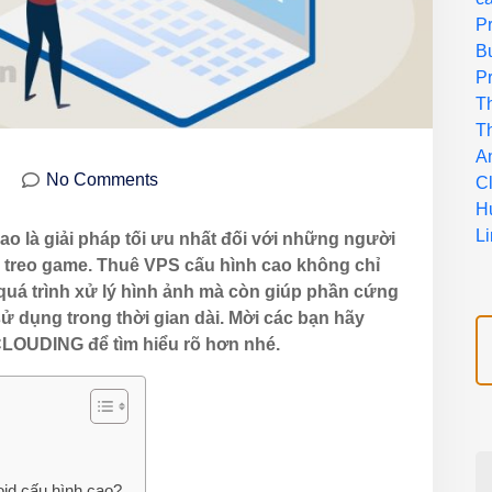
P
B
P
T
T
An
No Comments
C
H
L
o là giải pháp tối ưu nhất đối với những người
 treo game. Thuê VPS cấu hình cao không chỉ
 quá trình xử lý hình ảnh mà còn giúp phần cứng
ử dụng trong thời gian dài. Mời các bạn hãy
g CLOUDING để tìm hiểu rõ hơn nhé.
id cấu hình cao?