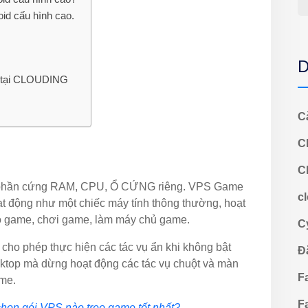
id cấu hình cao.
D
o tại CLOUDING
C
C
C
nh phần cứng RAM, CPU, Ổ CỨNG riêng. VPS Game
c
oạt động như một chiếc máy tính thông thường, hoạt
o game, chơi game, làm máy chủ game.
C
, cho phép thực hiện các tác vụ ẩn khi không bật
Đ
top mà dừng hoạt động các tác vụ chuột và màn
F
ame.
F
họn gói VPS nào treo game tốt nhất?