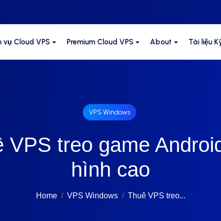
h vụ Cloud VPS
Premium Cloud VPS
About
Tài liệu 
VPS Windows
 VPS treo game Androi
hình cao
Home
VPS Windows
Thuê VPS treo...