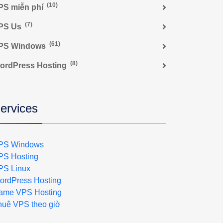
(10)
PS miễn phí
(7)
PS Us
(61)
PS Windows
(8)
ordPress Hosting
ervices
PS Windows
PS Hosting
PS Linux
ordPress Hosting
ame VPS Hosting
huê VPS theo giờ