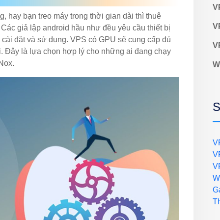
V
 hay bạn treo máy trong thời gian dài thì thuê
V
ác giả lập android hầu như đều yêu cầu thiết bị
 cài đặt và sử dụng. VPS có GPU sẽ cung cấp đủ
V
. Đây là lựa chọn hợp lý cho những ai đang chạy
 Nox.
W
S
V
V
V
W
G
T