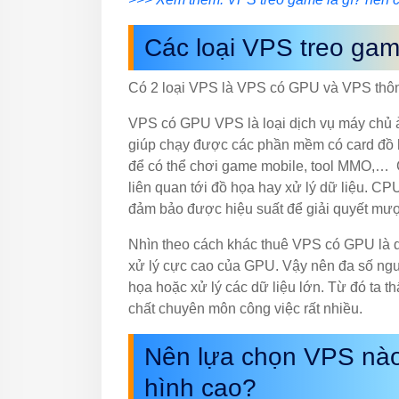
Các loại VPS treo gam
Có 2 loại VPS là VPS có GPU và VPS thô
VPS có GPU VPS là loại dịch vụ máy chủ ả
giúp chạy được các phần mềm có card đồ 
để có thể chơi game mobile, tool MMO,… G
liên quan tới đồ họa hay xử lý dữ liệu. 
đảm bảo được hiệu suất để giải quyết mư
Nhìn theo cách khác thuê VPS có GPU là 
xử lý cực cao của GPU. Vậy nên đa số ng
họa hoặc xử lý các dữ liệu lớn. Từ đó ta
chất chuyên môn công việc rất nhiều.
Nên lựa chọn VPS nào
hình cao?