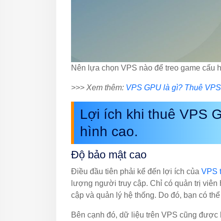
Nên lựa chọn VPS nào để treo game cấu h
>>> Xem thêm:
VPS GPU là gì? Thuê VPS 
Lợi ích khi thuê VPS 
hình cao.
Độ bảo mật cao
Điều đầu tiên phải kể đến lợi ích của
VPS 
lượng người truy cập. Chỉ có quản trị vi
cập và quản lý hệ thống. Do đó, bạn có th
Bên cạnh đó, dữ liệu trên VPS cũng được