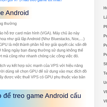
H
e Android
L
ng thường
P
o hỗ trợ card màn hình (VGA). Máy chủ ảo này
P
hoạ như giả lập Android (Như Bluestacks, Nox,…)
PU là một thành phần hỗ trợ giải quyết các vấn đề
P
CPU hằng ngày bạn đang thường sử dụng không thể
P
ợt mà cũng như nhanh chóng các công việc đó.
S
dịch vụ kết hợp sức mạnh của VPS với hiệu năng
ười dùng sẽ chọn GPU để sử dụng vào mục đích đồ
T
 thấy được việc thuê VPS có GPU phụ thuộc vào bản
U
V
 để treo game Android cấu
V