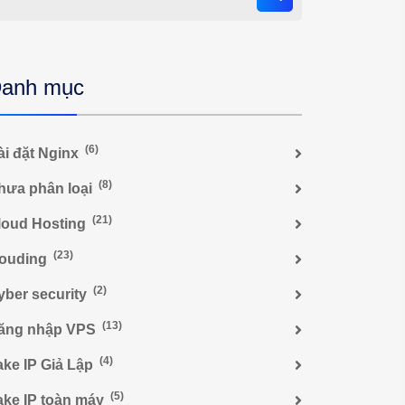
anh mục
(6)
ài đặt Nginx
(8)
hưa phân loại
(21)
loud Hosting
(23)
louding
(2)
yber security
(13)
ăng nhập VPS
(4)
ake IP Giả Lập
(5)
ake IP toàn máy